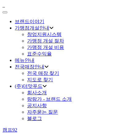
브랜드이야기
가맹점개설안내
창업지원시스템
가맹점 개설 절차
가맹점 개설 비용
표준수익율
메뉴안내
전국매장안내
전국 매장 찾기
지도로 찾기
(주)더맛푸드
회사소개
랑랑가 - 브랜드 소개
공지사항
자주묻는 질문
블로그
캠프92