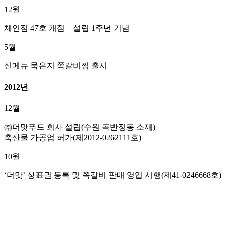
12월
체인점 47호 개점 – 설립 1주년 기념
5월
신메뉴 묵은지 쪽갈비찜 출시
2012년
12월
㈜더맛푸드 회사 설립(수원 곡반정동 소재)
축산물 가공업 허가(제2012-0262111호)
10월
‘더맛’ 상표권 등록 및 쪽갈비 판매 영업 시행(제41-0246668호)