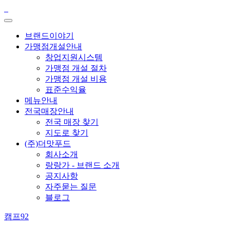
브랜드이야기
가맹점개설안내
창업지원시스템
가맹점 개설 절차
가맹점 개설 비용
표준수익율
메뉴안내
전국매장안내
전국 매장 찾기
지도로 찾기
(주)더맛푸드
회사소개
랑랑가 - 브랜드 소개
공지사항
자주묻는 질문
블로그
캠프92