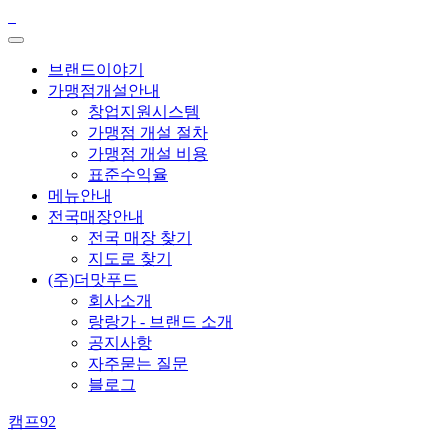
브랜드이야기
가맹점개설안내
창업지원시스템
가맹점 개설 절차
가맹점 개설 비용
표준수익율
메뉴안내
전국매장안내
전국 매장 찾기
지도로 찾기
(주)더맛푸드
회사소개
랑랑가 - 브랜드 소개
공지사항
자주묻는 질문
블로그
캠프92