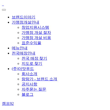
브랜드이야기
가맹점개설안내
창업지원시스템
가맹점 개설 절차
가맹점 개설 비용
표준수익율
메뉴안내
전국매장안내
전국 매장 찾기
지도로 찾기
(주)더맛푸드
회사소개
랑랑가 - 브랜드 소개
공지사항
자주묻는 질문
블로그
캠프92